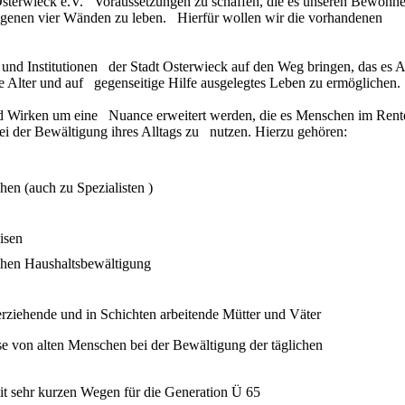
sterwieck e.V. Voraussetzungen zu schaffen, die es unseren Bewohn
 eigenen vier Wänden zu leben. Hierfür wollen wir die vorhandenen
und Institutionen der Stadt Osterwieck auf den Weg bringen, das es A
e Alter und auf gegenseitige Hilfe ausgelegtes Leben zu ermöglichen.
und Wirken um eine Nuance erweitert werden, die es Menschen im Rent
bei der Bewältigung ihres Alltags zu nutzen. Hierzu gehören:
erstützungen
hen (auch zu Spezialisten )
isen
ichen Haushaltsbewältigung
erziehende und in Schichten arbeitende Mütter und Väter
e von alten Menschen bei der Bewältigung der täglichen
it sehr kurzen Wegen für die Generation Ü 65