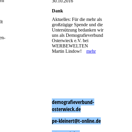
ern
30.10.2016
Dank
Aktuelles: Für die mehr als
lt
großzügige Spende und die
Untersützung bedanken wir
uns als Demografieverbund
en-
Osterwieck e.V. bei
WERBEWELTEN
Martin Lindow!
mehr
demografieverbund-
osterwieck.de
pe-kleinert@t-online.de